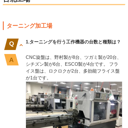
ターニング加工場
1.ターニングを行う工作機器の台数と種類は？
CNC旋盤は、野村製が8台、ツガミ製が20台、
シチズン製が6台、ESCO製が4台です。 フラ
イス盤は、ロクロクが2台、多効能フライス盤
が1台です。