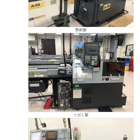
野村製
ツガミ製