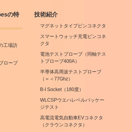
robesの特
技術紹介
マグネットタイプピンコネクタ
スマートウォッチ充電ピンコネ
クタ
besの工場訪
電池テストプローブ（同軸テス
トプローブ400A）
プローブ
半導体高周波テストプローブ
（＝＜77Ghz）
B-I Socket（180度）
WLCSPウエハレベルパッケー
ジテスト
高電流電気自動車EVコネクタ
（クラウンコネクタ）