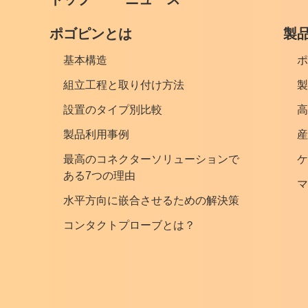
ポゴピンとは
製
基本構造
ポ
組立工程と取り付け方法
製
設置のタイプ別比較
高
製品利用事例
産
最高のコネクターソリューションで
ケ
ある7つの理由
マ
水平方向に嵌合させるための解決策
コンタクトプローブとは？