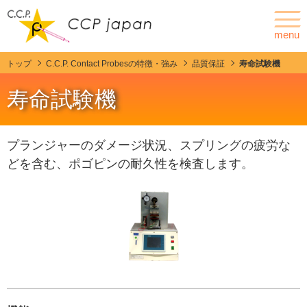
menu
トップ
C.C.P. Contact Probesの特徴・強み
品質保証
寿命試験機
ニュース
会社情報
寿命試験機
ポゴピンとは
製品情報
プランジャーのダメージ状況、スプリングの疲労な
どを含む、ポゴピンの耐久性を検査します。
カスタマイズ
C.C.P. Contact Probesの特徴・強み
技術紹介