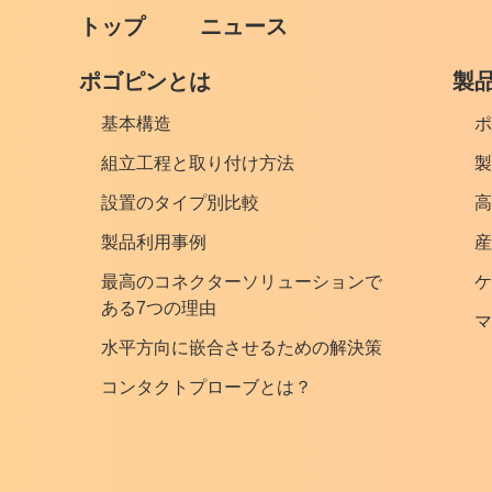
トップ
ニュース
ポゴピンとは
製
基本構造
ポ
組立工程と取り付け方法
製
設置のタイプ別比較
高
製品利用事例
産
最高のコネクターソリューションで
ケ
ある7つの理由
マ
水平方向に嵌合させるための解決策
コンタクトプローブとは？