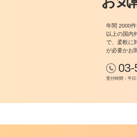
お気
年間 200
以上の国内
で、柔軟に
が必要かお
03-
受付時間：平日1