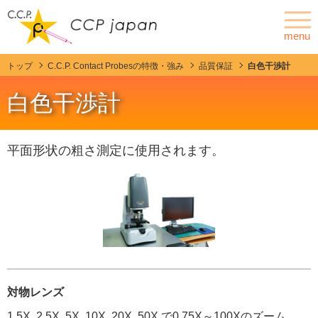
menu
トップ
C.C.P. Contact Probesの特徴・強み
品質保証
白色干渉計
ニュース
会社情報
白色干渉計
ポゴピンとは
製品情報
平面形状の粗さ測定に使用されます。
カスタマイズ
C.C.P. Contact Probesの特徴・強み
技術紹介
対物レンズ
1.5X, 2.5X, 5X, 10X, 20X, 50X で0.75X～100Xのズーム。