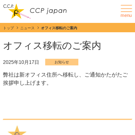
menu
トップ
ニュース
オフィス移転のご案内
ニュース
会社情報
オフィス移転のご案内
ポゴピンとは
製品情報
2025年10月17日
お知らせ
弊社は新オフィス住所へ移転し、ご通知かたがたご
カスタマイズ
挨拶申し上げます。
C.C.P. Contact Probesの特徴・強み
技術紹介