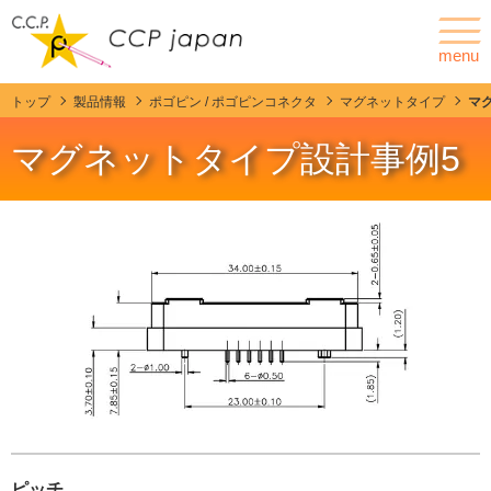
menu
トップ
製品情報
ポゴピン / ポゴピンコネクタ
マグネットタイプ
マ
ニュース
会社情報
マグネットタイプ設計事例5
ポゴピンとは
製品情報
カスタマイズ
C.C.P. Contact Probesの特徴・強み
技術紹介
ピッチ