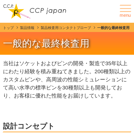
menu
トップ
製品情報
製品検査用コンタクトプローブ
一般的な最終検査用
ニュース
会社情報
一般的な最終検査用
ポゴピンとは
製品情報
当社はソケットおよびピンの開発・製造で35年以上
にわたり経験を積み重ねてきました。200種類以上の
カスタマイズ
カスタムピンや、高周波の性能シミュレーションに
て高い水準の標準ピンを30種類以上も開発してお
C.C.P. Contact Probesの特徴・強み
り、お客様に優れた性能をお届けしています。
技術紹介
設計コンセプト