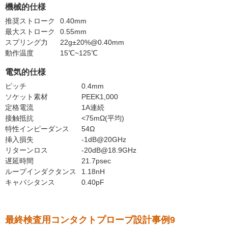
機械的仕様
推奨ストローク
0.40mm
最大ストローク
0.55mm
スプリング力
22g±20%@0.40mm
動作温度
15℃~125℃
電気的仕様
ピッチ
0.4mm
ソケット素材
PEEK1,000
定格電流
1A連続
接触抵抗
<75mΩ(平均)
特性インピーダンス
54Ω
挿入損失
-1dB@20GHz
リターンロス
-20dB@18.9GHz
遅延時間
21.7psec
ループインダクタンス
1.18nH
キャパシタンス
0.40pF
最終検査用コンタクトプローブ設計事例9