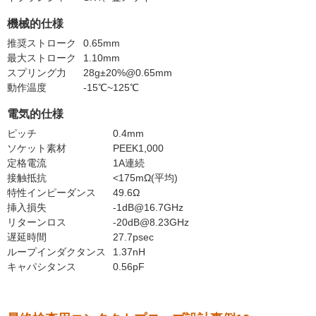
機械的仕様
推奨ストローク
0.65mm
最大ストローク
1.10mm
スプリング力
28g±20%@0.65mm
動作温度
-15℃~125℃
電気的仕様
ピッチ
0.4mm
ソケット素材
PEEK1,000
定格電流
1A連続
接触抵抗
<175mΩ(平均)
特性インピーダンス
49.6Ω
挿入損失
-1dB@16.7GHz
リターンロス
-20dB@8.23GHz
遅延時間
27.7psec
ループインダクタンス
1.37nH
キャパシタンス
0.56pF