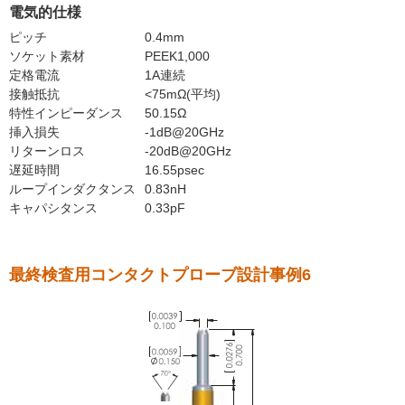
電気的仕様
ピッチ
0.4mm
ソケット素材
PEEK1,000
定格電流
1A連続
接触抵抗
<75mΩ(平均)
特性インピーダンス
50.15Ω
挿入損失
-1dB@20GHz
リターンロス
-20dB@20GHz
遅延時間
16.55psec
ループインダクタンス
0.83nH
キャパシタンス
0.33pF
最終検査用コンタクトプローブ設計事例6