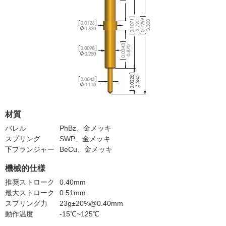
材質
バレル
PhBz、金メッキ
スプリング
SWP、金メッキ
下プランジャー
BeCu、金メッキ
機械的仕様
推奨ストローク
0.40mm
最大ストローク
0.51mm
スプリング力
23g±20%@0.40mm
動作温度
-15℃~125℃