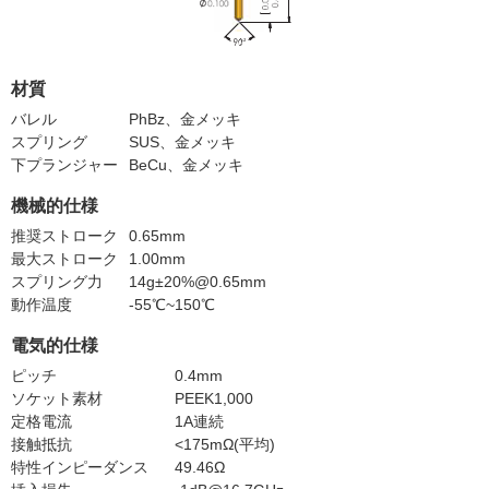
材質
バレル
PhBz、金メッキ
スプリング
SUS、金メッキ
下プランジャー
BeCu、金メッキ
機械的仕様
推奨ストローク
0.65mm
最大ストローク
1.00mm
スプリング力
14g±20%@0.65mm
動作温度
-55℃~150℃
電気的仕様
ピッチ
0.4mm
ソケット素材
PEEK1,000
定格電流
1A連続
接触抵抗
<175mΩ(平均)
特性インピーダンス
49.46Ω