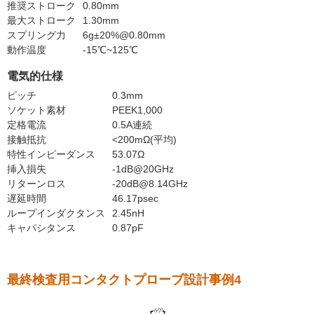
推奨ストローク
0.80mm
最大ストローク
1.30mm
スプリング力
6g±20%@0.80mm
動作温度
-15℃~125℃
電気的仕様
ピッチ
0.3mm
ソケット素材
PEEK1,000
定格電流
0.5A連続
接触抵抗
<200mΩ(平均)
特性インピーダンス
53.07Ω
挿入損失
-1dB@20GHz
リターンロス
-20dB@8.14GHz
遅延時間
46.17psec
ループインダクタンス
2.45nH
キャパシタンス
0.87pF
最終検査用コンタクトプローブ設計事例4