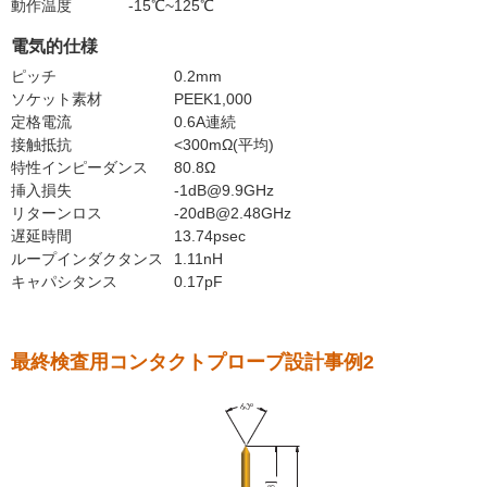
動作温度
-15℃~125℃
電気的仕様
ピッチ
0.2mm
ソケット素材
PEEK1,000
定格電流
0.6A連続
接触抵抗
<300mΩ(平均)
特性インピーダンス
80.8Ω
挿入損失
-1dB@9.9GHz
リターンロス
-20dB@2.48GHz
遅延時間
13.74psec
ループインダクタンス
1.11nH
キャパシタンス
0.17pF
最終検査用コンタクトプローブ設計事例2