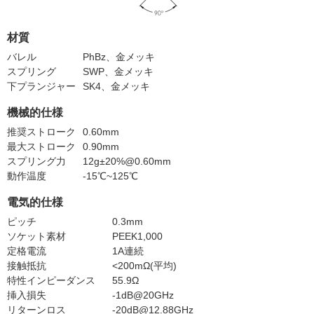
材質
バレル
PhBz、金メッキ
スプリング
SWP、金メッキ
下プランジャー
SK4、金メッキ
機械的仕様
推奨ストローク
0.60mm
最大ストローク
0.90mm
スプリング力
12g±20%@0.60mm
動作温度
-15℃~125℃
電気的仕様
ピッチ
0.3mm
ソケット素材
PEEK1,000
定格電流
1A連続
接触抵抗
<200mΩ(平均)
特性インピーダンス
55.9Ω
挿入損失
-1dB@20GHz
リターンロス
-20dB@12.88GHz