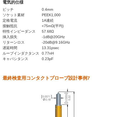
電気的仕様
ピッチ
0.4mm
ソケット素材
PEEK1,000
定格電流
1A連続
接触抵抗
<75mΩ(平均)
特性インピーダンス
57.68Ω
挿入損失
-1dB@20GHz
リターンロス
-20dB@9.16GHz
遅延時間
13.31psec
ループインダクタンス
0.77nH
キャパシタンス
0.23pF
最終検査用コンタクトプローブ設計事例7