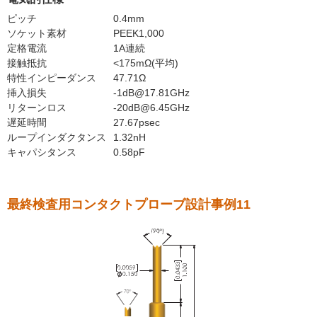
ピッチ
0.4mm
ソケット素材
PEEK1,000
定格電流
1A連続
接触抵抗
<175mΩ(平均)
特性インピーダンス
47.71Ω
挿入損失
-1dB@17.81GHz
リターンロス
-20dB@6.45GHz
遅延時間
27.67psec
ループインダクタンス
1.32nH
キャパシタンス
0.58pF
最終検査用コンタクトプローブ設計事例11