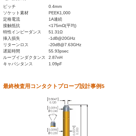
ピッチ
0.4mm
ソケット素材
PEEK1,000
定格電流
1A連続
接触抵抗
<175mΩ(平均)
特性インピーダンス
51.31Ω
挿入損失
-1dB@20GHz
リターンロス
-20dB@7.63GHz
遅延時間
55.93psec
ループインダクタンス
2.87nH
キャパシタンス
1.09pF
最終検査用コンタクトプローブ設計事例5