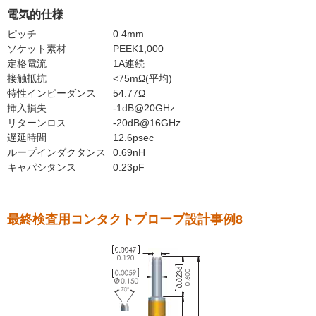
電気的仕様
ピッチ
0.4mm
ソケット素材
PEEK1,000
定格電流
1A連続
接触抵抗
<75mΩ(平均)
特性インピーダンス
54.77Ω
挿入損失
-1dB@20GHz
リターンロス
-20dB@16GHz
遅延時間
12.6psec
ループインダクタンス
0.69nH
キャパシタンス
0.23pF
最終検査用コンタクトプローブ設計事例8