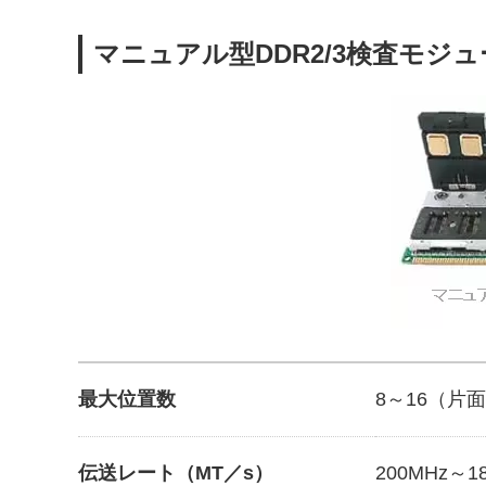
マニュアル型DDR2/3検査モジ
最大位置数
8～16（片
伝送レート（MT／s）
200MHz～1