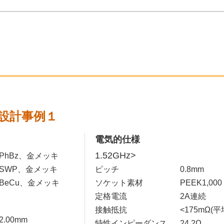
設計事例１
電気的仕様
1.52GHz>
PhBz、金メッキ
SWP、金メッキ
ピッチ
0.8mm
BeCu、金メッキ
ソケット素材
PEEK1,000
定格電流
2A連続
接触抵抗
<175mΩ(平
2.00mm
特性インピーダンス
24.2Ω