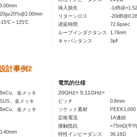
3.00mm
挿入損失
-1dB@>1.5
20g±20%@2.00mm
リターンロス
-20dB@0.2
-15℃～125℃
遅延時間
72.6psec
ループインダクタンス
1.76nH
キャパシタンス
3pF
設計事例2
電気的仕様
20GHz> 5.11GHz>
BeCu、金メッキ
SUS、金メッキ
ピッチ
0.8mm
BeCu、金メッキ
ソケット素材
PEEK1,000
定格電流
1A連続
接触抵抗
<75mΩ(平均
0.40mm
特性インピーダンス
36.16Ω