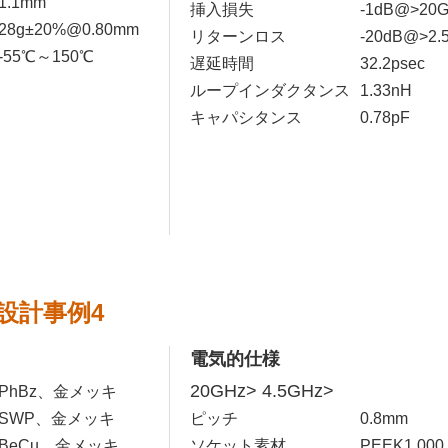
1.1mm
挿入損失
-1dB@>20
28g±20%@0.80mm
リターンロス
-20dB@>2.
-55℃～150℃
遅延時間
32.2psec
ループインダクタンス
1.33nH
キャパシタンス
0.78pF
設計事例4
電気的仕様
20GHz> 4.5GHz>
PhBz、金メッキ
SWP、金メッキ
ピッチ
0.8mm
BeCu、金メッキ
ソケット素材
PEEK1,000