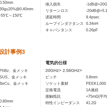
0.50mm
挿入損失
-1dB@>20
30g±20%@0.40mm
リターンロス
-20dB@>5.
-55℃～150℃
遅延時間
9.4psec
ループインダクタンス
0.34nH
キャパシタンス
0.26pF
設計事例3
電気的仕様
20GHz> 2.56GHz>
PhBz、金メッキ
SUS、金メッキ
ピッチ
0.8mm
BeCu、金メッキ
ソケット素材
PEEK1,000
定格電流
1A連続
接触抵抗
<75mΩ(平均
0.80mm
特性インピーダンス
41.2Ω