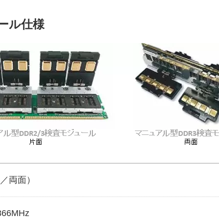
ュール仕様
面／両面）
866MHz