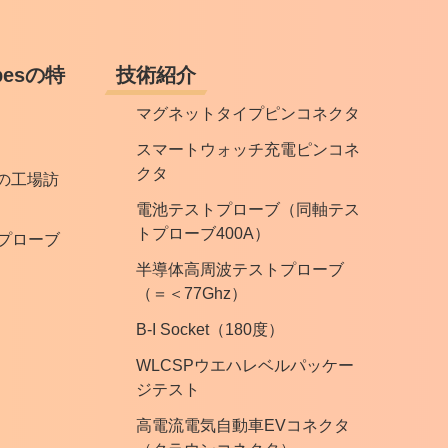
robesの特
技術紹介
マグネットタイプピンコネクタ
スマートウォッチ充電ピンコネ
クタ
besの工場訪
電池テストプローブ（同軸テス
トプローブ400A）
プローブ
半導体高周波テストプローブ
（＝＜77Ghz）
B-I Socket（180度）
WLCSPウエハレベルパッケー
ジテスト
高電流電気自動車EVコネクタ