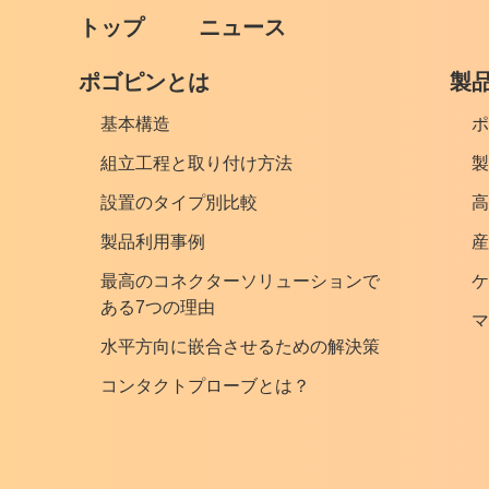
トップ
ニュース
ポゴピンとは
製
基本構造
ポ
組立工程と取り付け方法
製
設置のタイプ別比較
高
製品利用事例
産
最高のコネクターソリューションで
ケ
ある7つの理由
マ
水平方向に嵌合させるための解決策
コンタクトプローブとは？