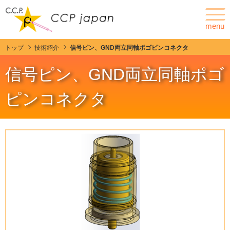
menu
トップ
技術紹介
信号ピン、GND両立同軸ポゴピンコネクタ
ニュース
会社情報
信号ピン、GND両立同軸ポゴ
ポゴピンとは
ピンコネクタ
製品情報
カスタマイズ
C.C.P. Contact Probesの特徴・強み
技術紹介